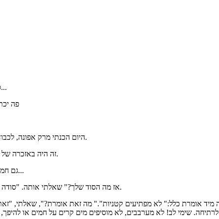
סתם כך כדי להיות נחשונית... בלוג קטן של אישה שיש לה הרבה זמן לחשוב...
פה יכת
היום הכנתי מרק אפונה, לכבוד הגשם שהפתיע אותנו, ונזכרתי בטיפ המעולה שלמדה אותי דודתי דבורה.
זה היה באזכרה של סבתא רות. דבורה הכינה מרק שעועית מדהים, רך ונימוח כמו שאני אוהבת.
גם חמותי מכינה מרק כזה מעולה, אבל היה לגאווה שלי יותר קל לשאול את דבורה...
"אז מה הסוד שלך?" שאלתי אותה. "סודה לשתייה? השריה של שלושה לילות? אולי תפילה על הקטניות?" , התחננתי.
ה מיד אומרת כלל:" לא מפתיעים קטניות"." מה זאת אומרת?", שאלתי, "זא
ככת לגמרי". ניסיתי, וואללה, עובד.